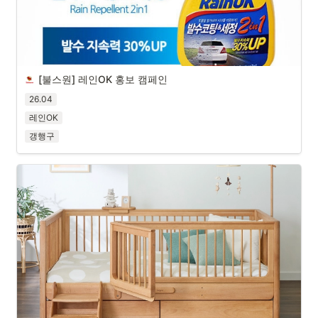
[불스원] 레인OK 홍보 캠페인
26.04
레인OK
갱행구