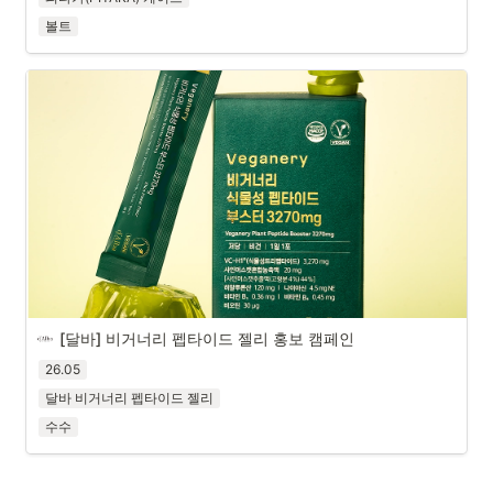
볼트
[달바] 비거너리 펩타이드 젤리 홍보 캠페인
26.05
달바 비거너리 펩타이드 젤리
수수