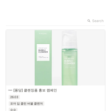
Search
[퐁당] 클렌징폼 홍보 캠페인
26.03
포어 딥 클린 버블 클렌저
수수