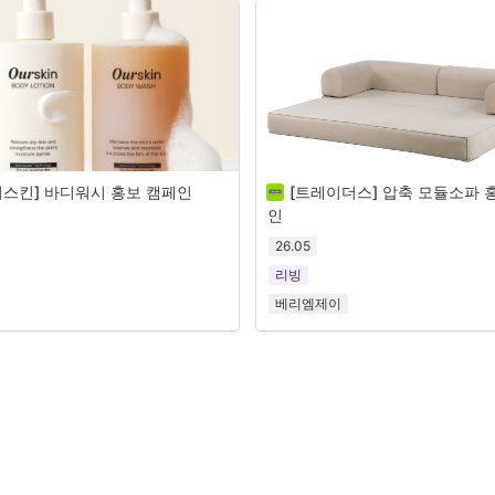
워스킨] 바디워시 홍보 캠페인 
[트레이더스] 압축 모듈소파 
인 
26.05
리빙
베리엠제이