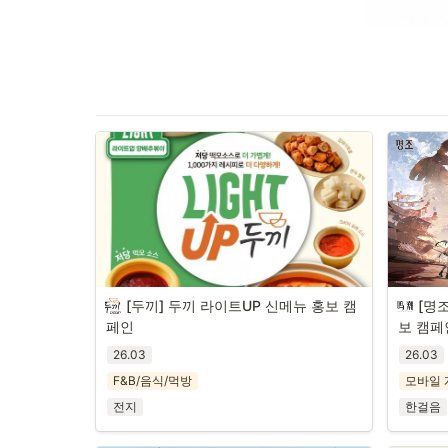
[두끼] 두끼 라이트UP 신메뉴 홍보 캠
[명
페인
보 캠페
26.03
26.03
F&B/음식/먹방
모바일 
전지
한걸음