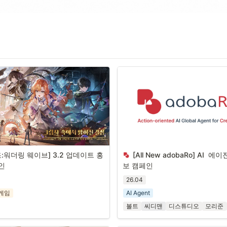
조:워더링 웨이브] 3.2 업데이트 홍
[All New adobaRo] AI  에
인
보 캠페인
26.04
게임
AI Agent
볼트
씨디맨
디스튜디오
모리준