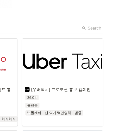
Search
이전트 홍
[우버택시] 프로모션 홍보 캠페인
26.04
플랫폼
닛몰캐쉬
산 속에 백만송희
범중
치직치직
김상우씨
북치