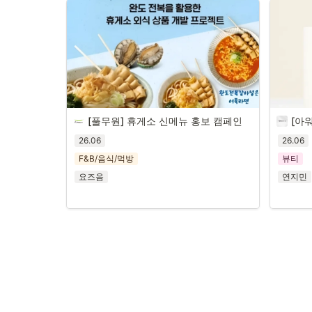
[풀무원] 휴게소 신메뉴 홍보 캠페인
[아
26.06
26.06
F&B/음식/먹방
뷰티
요즈음
연지민