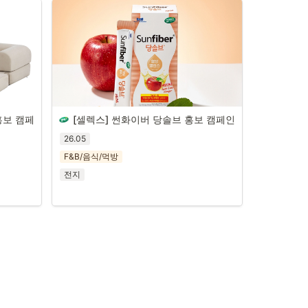
홍보 캠페
[셀렉스] 썬화이버 당솔브 홍보 캠페인 
26.05
F&B/음식/먹방
전지